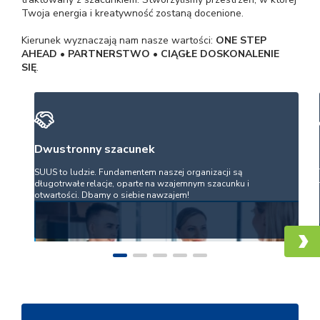
Twoja energia i kreatywność zostaną docenione.
Kierunek wyznaczają nam nasze wartości:
ONE STEP
AHEAD • PARTNERSTWO • CIĄGŁE DOSKONALENIE
SIĘ
.
Dwustronny szacunek
SUUS to ludzie. Fundamentem naszej organizacji są
długotrwałe relacje, oparte na wzajemnym szacunku i
otwartości. Dbamy o siebie nawzajem!