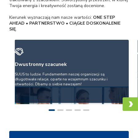
Twoja energia i kreatywność zostaną docenione.
Kierunek wyznaczają nam nasze wartości:
ONE STEP
AHEAD • PARTNERSTWO • CIĄGŁE DOSKONALENIE
SIĘ
.
Dwustronny szacunek
SUUS to ludzie. Fundamentem naszej organizacji są
długotrwałe relacje, oparte na wzajemnym szacunku i
otwartości. Dbamy o siebie nawzajem!